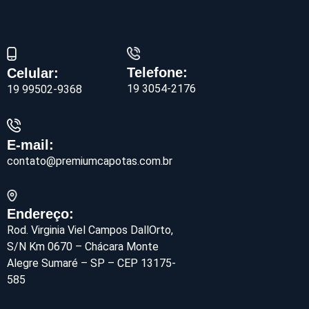
Telefone:
Celular:
19 3054-2176
19 99502-9368
E-mail:
contato@premiumcapotas.com.br
Endereço:
Rod. Virginia Viel Campos DallOrto,
S/N Km 0670 – Chácara Monte
Alegre Sumaré – SP – CEP 13175-
585